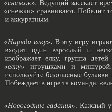
«
снежок
». Ведущий засекает вр
«снежки
» сравнивают. Победит то
и аккуратным.
«
Наряди елку
». В эту игру игра
входит один взрослый и неск
изображает елку, группа детей
«
елку
» игрушками и мишурой.
используйте безопасные булавки 
Побеждает в игре та команда,
«ел
«
Новогодние гадания
». Каждый у