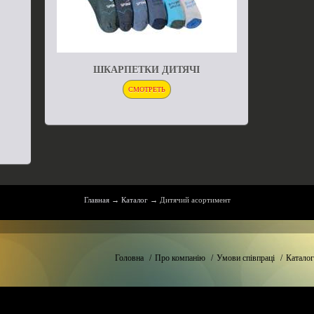
ШКАРПЕТКИ ДИТЯЧІ
СМОТРЕТЬ
Главная
→
Каталог
→
Дитячий асортимент
Головна
/
Про компанію
/
Умови співпраці
/
Каталог