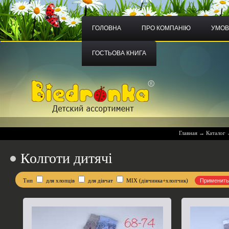
ГОЛОВНА
ПРО КОМПАНІЮ
УМОВ
ГОСТЬОВА КНИГА
Главная
→
Каталог
Колготи дитячі
Тип
для хлопців
для дівчат
MIX (дівчинка+хлопчик)